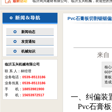
临沂周兴建材有限公司、临沂玉兴机械，欢迎您的
Pvc石膏板切割锯锯
新闻动态
发货通知
机械知识
来自
临沂玉兴机械有限公司
核心
联 系 人：林经理
60
业务电话：
0539-8513186
膏板
造成
业务传真：
0539-8513186
手 机：
18853981900
手 机：
15653972517
一、
纠偏装
Pvc
石膏板