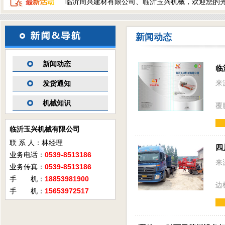
临沂周兴建材有限公司、临沂玉兴机械，欢迎您的
新闻动态
新闻动态
临
来
发货通知
机械知识
覆
临沂玉兴机械有限公司
联 系 人：林经理
四
业务电话：
0539-8513186
来
业务传真：
0539-8513186
手 机：
18853981900
边
手 机：
15653972517